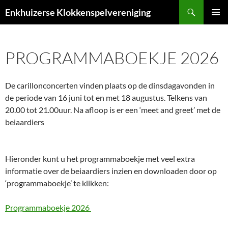
Ga
Zoeken
Enkhuizerse Klokkenspelvereniging
naar
PRIMAI
de
MENU
inhoud
PROGRAMMABOEKJE 2026
De carillonconcerten vinden plaats op de dinsdagavonden in
de periode van 16 juni tot en met 18 augustus. Telkens van
20.00 tot 21.00uur. Na afloop is er een ‘meet and greet’ met de
beiaardiers
Hieronder kunt u het programmaboekje met veel extra
informatie over de beiaardiers inzien en downloaden door op
‘programmaboekje’ te klikken:
Programmaboekje 2026