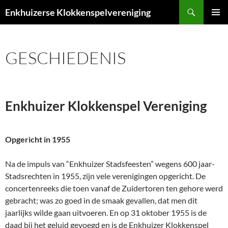
Ga
Zoeken
Enkhuizerse Klokkenspelvereniging
naar
PRIMAI
de
MENU
inhoud
GESCHIEDENIS
Enkhuizer Klokkenspel Vereniging
Opgericht in 1955
Na de impuls van “Enkhuizer Stadsfeesten” wegens 600 jaar-
Stadsrechten in 1955, zijn vele verenigingen opgericht. De
concertenreeks die toen vanaf de Zuidertoren ten gehore werd
gebracht; was zo goed in de smaak gevallen, dat men dit
jaarlijks wilde gaan uitvoeren. En op 31 oktober 1955 is de
daad bij het geluid gevoegd en is de Enkhuizer Klokkenspel